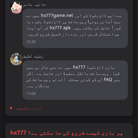
حانیہ عامر
میں نے hx777game.net سے ایپ ڈاؤنلوڈ کی اور
بہت آسانی ہوئی! ویب سائٹ پر ڈاؤنلوڈ بٹن دبا
کر آپ اپنا hx777 apk فوراً حاصل کر سکتے ہیں۔
بس انسٹال کریں اور مزے دار کھیل شروع کریں۔
10:30
رشید لطیف
میں نے بھی حال ہی میں hx777 بازی ڈاؤنلوڈ
کیا۔ ویب سائٹ بالکل محفوظ اور فاسٹ ہے۔ اگر
آپ کو کوئی مسئلہ آئے تو ویب سائٹ کی FAQ بھی
مددگار ہے۔
11:00
مزید دیکھیں
hx777 پر بازی کیسے شروع کی جا سکتی ہے؟