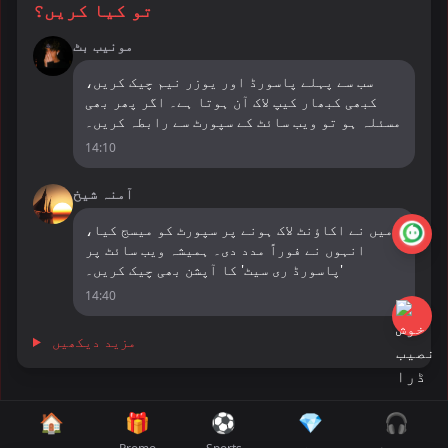
تو کیا کریں؟
مونیب بٹ
سب سے پہلے پاسورڈ اور یوزر نیم چیک کریں،
کبھی کبھار کیپ لاک آن ہوتا ہے۔ اگر پھر بھی
مسئلہ ہو تو ویب سائٹ کے سپورٹ سے رابطہ کریں۔
14:10
آمنہ شیخ
میں نے اکاؤنٹ لاک ہونے پر سپورٹ کو میسج کیا،
انہوں نے فوراً مدد دی۔ ہمیشہ ویب سائٹ پر
'پاسورڈ ری سیٹ' کا آپشن بھی چیک کریں۔
14:40
مزید دیکھیں
🏠
🎁
⚽
💎
🎧