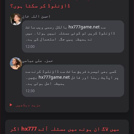
ڈاؤنلوڈ کر سکتا ہوں؟
احسن اللہ خان
بالکل رسمی ویب سائٹ hx777game.net سے
ڈاؤنلوڈ کریں تو کوئی مسئلہ نہیں ہوتا۔ میں
نے ہمیشہ یہی جگہ استعمال کی ہے۔
12:00
حمزہ علی عباسی
کسی بھی تیسرے فریق سائٹ سے ڈاؤنلوڈ کرنے سے
بچیں۔ hx777game.net پر اپڈیٹ رہنا اور فائل
ہمیشہ اصل ہوتی ہے۔
12:30
مزید دیکھیں
اگر hx777 میں لاگ ان ہونے میں مسئلہ آئے