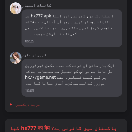
کائنات امتیاز
بس hx777 apk انسٹال کریں، کھولیں اور اپنا
اکاؤنٹ رجسٹر کریں۔ پھر آپ آسانی سے مختلف
دلچسپ گیمز کھیل سکتے ہیں۔ ویب سائٹ پر بھی
کھیلنے کا آپشن موجود ہے۔
09:25
شہریار منور
ایک بار سائن اپ کرنے کے بعد، مکمل ٹیوٹوریل
مل جاتا ہے جو آپ کو تفصیل سے سمجھاتا ہے کہ
hx777game.net پر گیم کیسے کھیلیں۔ نئے
یوزرز کے لیے سب کچھ آسان بنایا گیا ہے۔
10:05
مزید دیکھیں
کیا hx777 का गेम پاکستان میں قانونی ہے؟