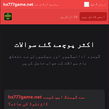
hx777game.net
زبان / خطہ
بہترین آن لائن جوا
ابھی شامل ہوں
لاگ ان کریں
اکثر پوچھے گئے سوالات
گیمز، ادائیگیوں اور سیکیورٹی سے متعلق
عام سوالات کے جواب حاصل کریں
hx777game.net سے گیمنگ ایپ کیسے
ڈاؤنلوڈ کی جائے؟