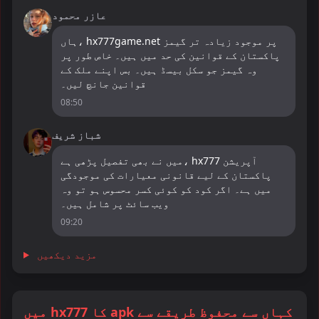
عازر محمود
ہاں، hx777game.net پر موجود زیادہ تر گیمز
پاکستان کے قوانین کی حد میں ہیں۔ خاص طور پر
وہ گیمز جو سکل بیسڈ ہیں۔ بس اپنے ملک کے
قوانین جانچ لیں۔
08:50
شباز شریف
میں نے بھی تفصیل پڑھی ہے، hx777 آپریشن
پاکستان کے لیے قانونی معیارات کی موجودگی
میں ہے۔ اگر کود کو کوئی کسر محسوس ہو تو وہ
ویب سائٹ پر شامل ہیں۔
09:20
مزید دیکھیں
میں hx777 کا apk کہاں سے محفوظ طریقے سے